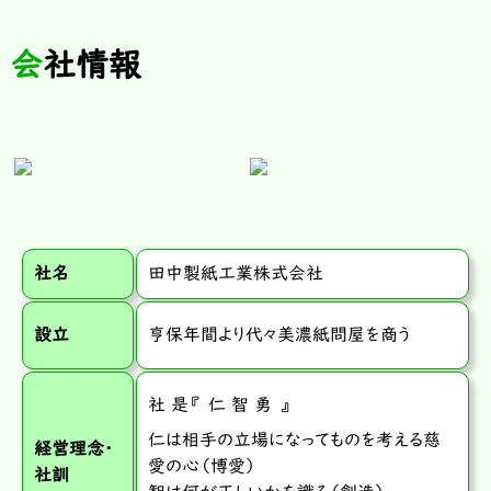
会社情報
社名
田中製紙工業株式会社
設立
亨保年間より代々美濃紙問屋を商う
社 是『 仁 智 勇 』
仁は相手の立場になってものを考える慈
経営理念・
愛の心（博愛）
社訓