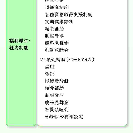
厚生年金
退職金制度
各種資格取得支援制度
定期健康診断
給食補助
制服貸与
福利厚生・
慶弔見舞金
社内制度
社員親睦会
２）製造補助（パートタイム）
雇用
労災
期健康診断
給食補助
制服貸与
慶弔見舞金
社員親睦会
その他 ※要相談定