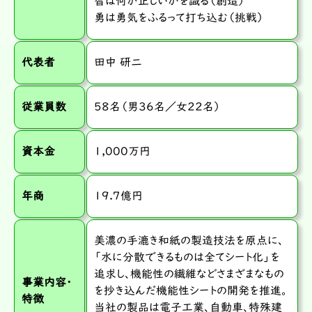
智は何が正しいかを識る（創造）
勇は勇気をふるって打ち込む（挑戦）
代表者
田中 研二
従業員数
58名（男36名／女22名）
資本金
1,000万円
年商
19.7億円
美濃の手漉き和紙の製造技法を原点に、
「水に分散できるものは全てシート化」を
追求し、機能性の繊維などさまざまなもの
事業内容・
を抄き込んだ機能性シートの開発を推進。
特徴
当社の製品は電子工業、自動車、特殊建